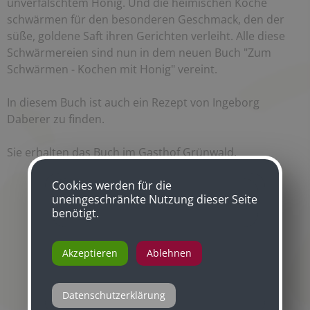
unverfälschtem Honig. Und die heimischen Köche
schwärmen für den besonderen Geschmack, den der
süße, goldene Saft ihren Gerichten verleiht. Alle diese
Schwärmereien sind nun in dem neuen Buch "Zum
Schwärmen - Kochen mit Honig" vereint.
In diesem Buch ist auch ein Rezept von Ingeborg
Daberer zu finden.
Sie erhalten das Buch im Gasthof Grünwald.
Cookies werden für die
uneingeschränkte Nutzung dieser Seite
benötigt.
Akzeptieren
Ablehnen
Datenschutzerklärung