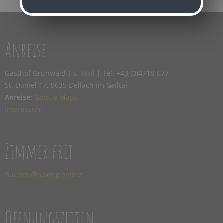
Anreise
Gasthof Grünwald |
E-Mail
| Tel. +43 (0)4718-677
St. Daniel 17, 9635 Dellach im Gailtal
Anreise:
Google.Maps
Impressum
Zimmer frei
Buchen/Booking online
Öffnungszeiten