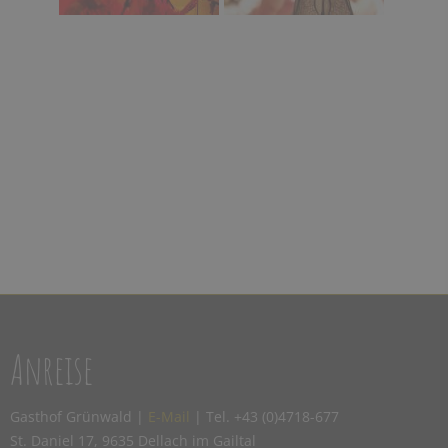
Anreise
Gasthof Grünwald |
E-Mail
| Tel. +43 (0)4718-677
St. Daniel 17, 9635 Dellach im Gailtal