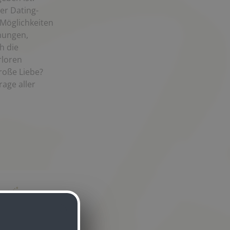
der Dating-
 Möglichkeiten
hungen,
h die
rloren
große Liebe?
rage aller