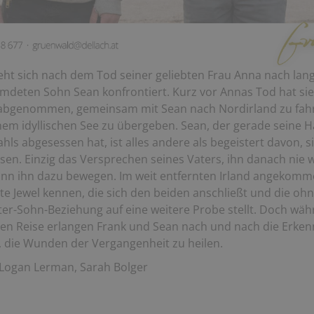
ieht sich nach dem Tod seiner geliebten Frau Anna nach lang
mdeten Sohn Sean konfrontiert. Kurz vor Annas Tod hat sie
abgenommen, gemeinsam mit Sean nach Nordirland zu fahr
nem idyllischen See zu übergeben. Sean, der gerade seine H
ls abgesessen hat, ist alles andere als begeistert davon, s
ssen. Einzig das Versprechen seines Vaters, ihn danach nie 
nn ihn dazu bewegen. Im weit entfernten Irland angekomme
te Jewel kennen, die sich den beiden anschließt und die oh
ter-Sohn-Beziehung auf eine weitere Probe stellt. Doch wäh
n Reise erlangen Frank und Sean nach und nach die Erkenn
t, die Wunden der Vergangenheit zu heilen.
Logan Lerman, Sarah Bolger