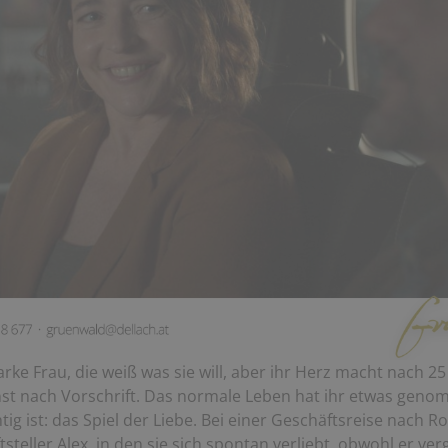
tarke Frau, die weiß was sie will, aber ihr Herz macht nach 2
st nach Vorschrift. Das normale Leben hat ihr etwas geno
tig ist: das Spiel der Liebe. Bei einer Geschäftsreise nach
tsteller Alex, in den sie sich spontan verliebt, obwohl er ver