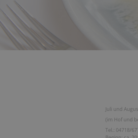
Juli und Augu
(im Hof und b
Tel.: 04718/67
Beginn: ca. 20