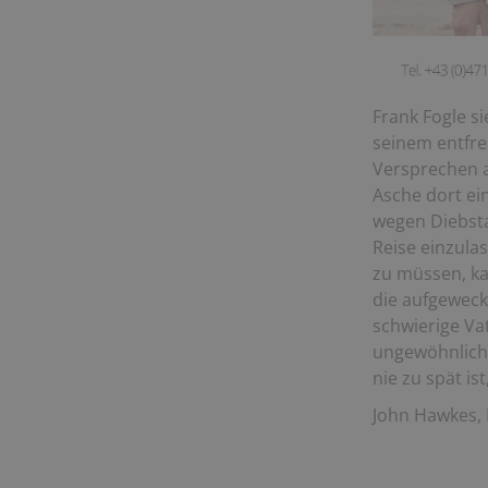
Frank Fogle s
seinem entfre
Versprechen 
Asche dort ei
wegen Diebstah
Reise einzula
zu müssen, ka
die aufgeweck
schwierige Va
ungewöhnliche
nie zu spät is
John Hawkes, 